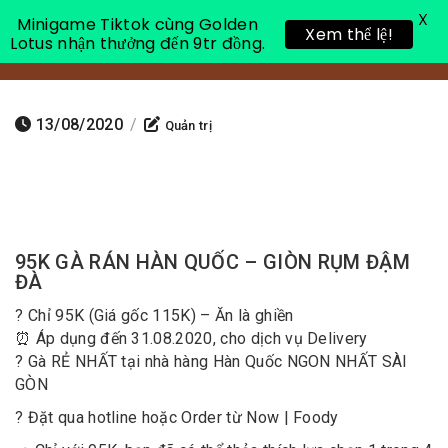
X
Minigame Tiktok cùng Golden
Xem thể lệ!
Lotus nhận thưởng đến 9tr đồng.
Toggle 
13/08/2020
/
Quản trị
95K GÀ RÁN HÀN QUỐC – GIÒN RỤM ĐẬM
ĐÀ
?
Chỉ 95K (Giá gốc 115K) – Ăn là ghiền
⏰
Áp dụng đến 31.08.2020, cho dịch vụ Delivery
?
Gà RẺ NHẤT tại nhà hàng Hàn Quốc NGON NHẤT SÀI
GÒN
?
Đặt qua hotline hoặc Order từ Now | Foody