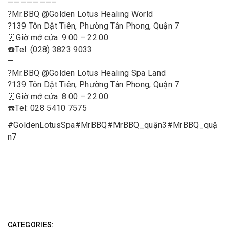
———————–
?
Mr.BBQ @Golden Lotus Healing World
?
139 Tôn Dật Tiên, Phường Tân Phong, Quận 7
⏰
Giờ mở cửa: 9:00 – 22:00
☎️
Tel: (028) 3823 9033
—
?
Mr.BBQ @Golden Lotus Healing Spa Land
?
139 Tôn Dật Tiên, Phường Tân Phong, Quận 7
⏰
Giờ mở cửa: 8:00 – 22:00
☎️
Tel: 028 5410 7575
#
GoldenLotusSpa
#
MrBBQ
#
MrBBQ_quận3
#
MrBBQ_quậ
n7
CATEGORIES: