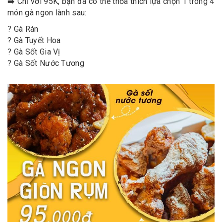
➡️
Chỉ với 95K, bạn đã có thể thỏa thích lựa chọn 1 trong 4
món gà ngon lành sau:
?
Gà Rán
?
Gà Tuyết Hoa
?
Gà Sốt Gia Vị
?
Gà Sốt Nước Tương