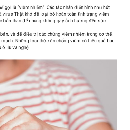
ể gọi là “viêm nhiễm”. Các tác nhân điển hình như hút
và virus Thật khó để loại bỏ hoàn toàn tình trạng viêm
óc bản thân để chúng không gây ảnh hưởng đến sức
bản, và để điều trị các chứng viêm nhiễm trong cơ thể,
h mạnh. Những loại thức ăn chống viêm có hiệu quả bao
 ô liu và nghệ.