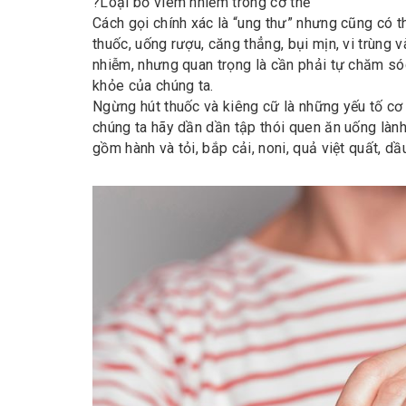
?
Loại bỏ viêm nhiễm trong cơ thể
Cách gọi chính xác là “ung thư” nhưng cũng có th
thuốc, uống rượu, căng thẳng, bụi mịn, vi trùng 
nhiễm, nhưng quan trọng là cần phải tự chăm s
khỏe của chúng ta.
Ngừng hút thuốc và kiêng cữ là những yếu tố cơ 
chúng ta hãy dần dần tập thói quen ăn uống làn
gồm hành và tỏi, bắp cải, noni, quả việt quất, dầu