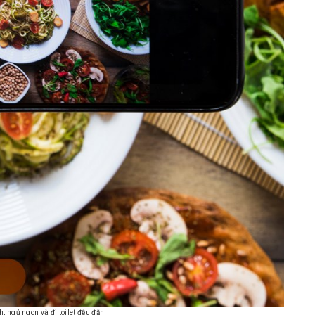
 ngủ ngon và đi toilet đều đặn