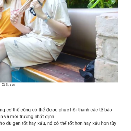
Xả Stress
ong cơ thể cũng có thể được phục hồi thành các tế bào
n và môi trường nhất định.
 cho dù gen tốt hay xấu, nó có thể tốt hơn hay xấu hơn tùy