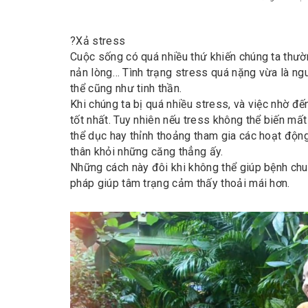
?
Xả stress
Cuộc sống có quá nhiều thứ khiến chúng ta thườn
nản lòng… Tình trạng stress quá nặng vừa là ng
thể cũng như tinh thần.
Khi chúng ta bị quá nhiều stress, và việc nhờ đ
tốt nhất. Tuy nhiên nếu tress không thể biến mất 
thể dục hay thỉnh thoảng tham gia các hoạt động
thân khỏi những căng thẳng ấy.
Những cách này đôi khi không thể giúp bệnh ch
pháp giúp tâm trạng cảm thấy thoải mái hơn.