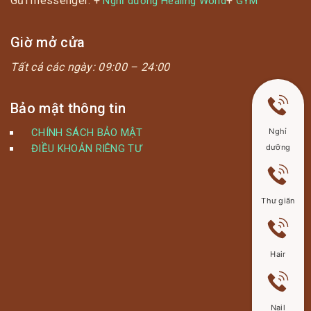
Gửi messenger: +
+
Nghỉ dưỡng Healing World
GYM
Giờ mở cửa
Tất cả các ngày:
09:00 – 24:00
Bảo mật thông tin
CHÍNH SÁCH BẢO MẬT
Nghỉ
ĐIỀU KHOẢN RIÊNG TƯ
dưỡng
Thư giãn
Hair
Nail