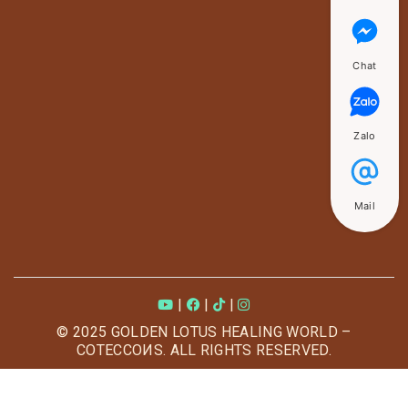
Chat
Zalo
Mail
|
|
|
© 2025 GOLDEN LOTUS HEALING WORLD –
COTECCOИS. ALL RIGHTS RESERVED.