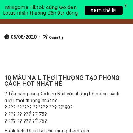
X
Minigame Tiktok cùng Golden
Xem thể lệ!
Lotus nhận thưởng đến 9tr đồng.
Toggle 
05/08/2020
/
Quản trị
10 MẪU NAIL THỜI THƯỢNG TẠO PHONG
CÁCH HOT NHẤT HÈ
? Tỏa sáng cùng Golden Nail với những bộ móng sành
điệu, thời thượng nhất hè ….
? ??? ?????? ?????? ???̉ ??̛̀ 90?
? ??̂́? ?? ???̉ ??̛̀ 75?
? ??̂́? ?? ???̉ ??̛̀ 75?
Book lịch để tút tát cho móng thêm xinh.