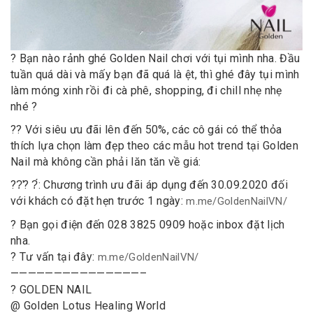
? Bạn nào rảnh ghé Golden Nail chơi với tụi mình nha. Đầu
tuần quá dài và mấy bạn đã quá là ệt, thì ghé đây tụi mình
làm móng xinh rồi đi cà phê, shopping, đi chill nhẹ nhẹ
nhé ?
?? Với siêu ưu đãi lên đến 50%, các cô gái có thể thỏa
thích lựa chọn làm đẹp theo các mẫu hot trend tại Golden
Nail mà không cần phải lăn tăn về giá:
??̛? ?́: Chương trình ưu đãi áp dụng đến 30.09.2020 đối
với khách có đặt hẹn trước 1 ngày:
m.me/GoldenNailVN/
? Bạn gọi điện đến 028 3825 0909 hoặc inbox đặt lịch
nha.
? Tư vấn tại đây:
m.me/GoldenNailVN/
———————————————–
? GOLDEN NAIL
@ Golden Lotus Healing World