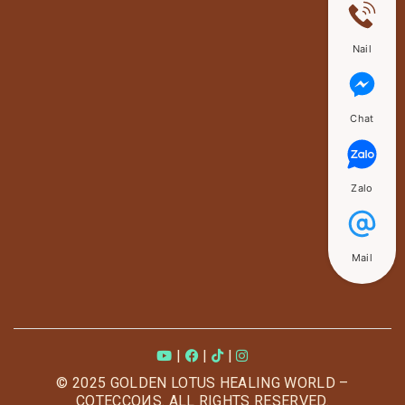
Nail
Chat
Zalo
Mail
|
|
|
© 2025 GOLDEN LOTUS HEALING WORLD –
COTECCOИS. ALL RIGHTS RESERVED.