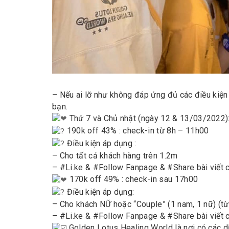
– Nếu ai lỡ như không đáp ứng đủ các điều kiện 
bạn.
Thứ 7 và Chủ nhật (ngày 12 & 13/03/2022)
190k off 43% : check-in từ 8h – 11h00
Điều kiện áp dụng :
– Cho tất cả khách hàng trên 1.2m
– #Li.ke & #Follow Fanpage & #Share bài viết 
170k off 49% : check-in sau 17h00
Điều kiện áp dụng:
– Cho khách NỮ hoặc “Couple” (1 nam, 1 nữ) (từ 
– #Li.ke & #Follow Fanpage & #Share bài viết c
Golden Lotus Healing World là nơi có các d