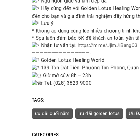
Ngủ ngon giấc và làm đẹp da.
Hãy cùng đến với Golden Lotus Healing Worl
đến cho bạn và gia đình trải nghiệm đầy hứng t
Lưu ý:
* Không áp dụng cùng lúc nhiều chương trình kh
* Spa luôn đảm bảo 5K để khách an toàn, yên t
Nhận tư vấn tại:
https://m.me/JjimJilBangQ3
———————————————-
Golden Lotus Healing World
139 Tôn Dật Tiên, Phường Tân Phong, Quận
Giờ mở cửa: 8h – 23h
Tel: (028) 3823 9000
TAGS:
ưu đãi cuối năm
ưu đãi golden lotus
Ưu Đã
CATEGORIES: