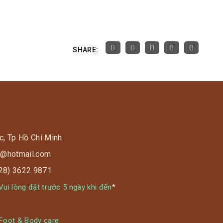
SHARE:
c, Tp Hồ Chí Minh
s9@hotmail.com
028) 3622 9871
*
ui lòng đặt trước 5 ngày khi đến
 Foot & Body care