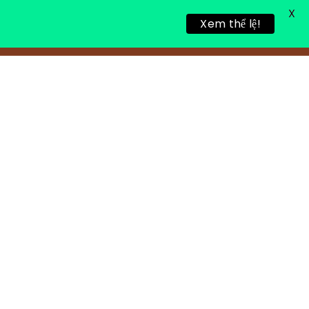
X
Xem thể lệ!
TIN TỨC
TUYỂN DỤNG
LIÊN HỆ