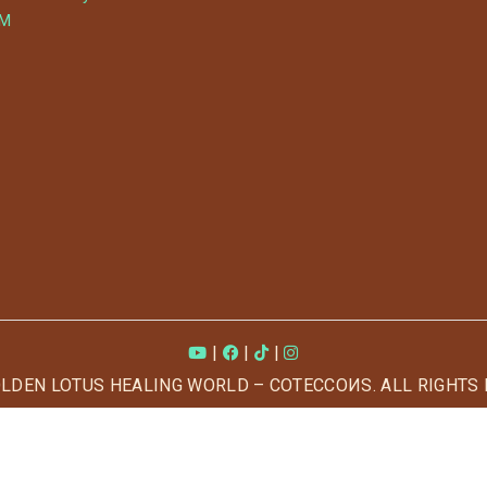
YM
|
|
|
OLDEN LOTUS HEALING WORLD – COTECCOИS. ALL RIGHTS 