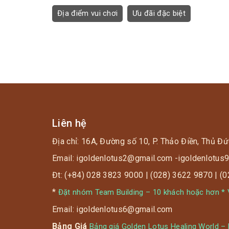
Địa điểm vui chơi
Ưu đãi đặc biệt
Liên hệ
Địa chỉ: 16A, Đường số 10, P. Thảo Điền, Thủ Đứ
Email: igoldenlotus2@gmail.com -igoldenlotu
Đt: (+84) 028 3823 9000 | (028) 3622 9870 | (
*
Đặt nhóm Team Building – 10 khách hoặc hơn * V
Email: igoldenlotus6@gmail.com
Bảng Giá
Bảng giá Golden Lotus Healing World –