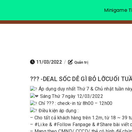
Minigame Ti
11/03/2022
/
Quản trị
??? -DEAL SỐC DỄ GÌ BỎ LỠCUỐI T
Áp dụng duy nhất Thứ 7 & Chủ nhật tuần này
Sáng Thứ 7 ngày 12/03/2022
Chỉ ??? : check-in từ 8h00 – 12h00
Điều kiện áp dụng :
– Cho tất cả khách hàng trên 1.2m, từ 18 ~ 39 t
– #Li.ke & #Follow Fanpage & #Share bài viết 
– Mang theo CMND/ CCCD/ thẻ có hình để chứn