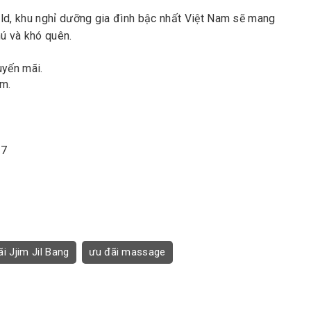
d, khu nghỉ dưỡng gia đình bậc nhất Việt Nam sẽ mang
hú và khó quên.
uyến mãi.
âm.
 7
i Jjim Jil Bang
ưu đãi massage