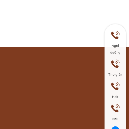
Nghỉ
dưỡng
Thư giãn
Hair
Nail