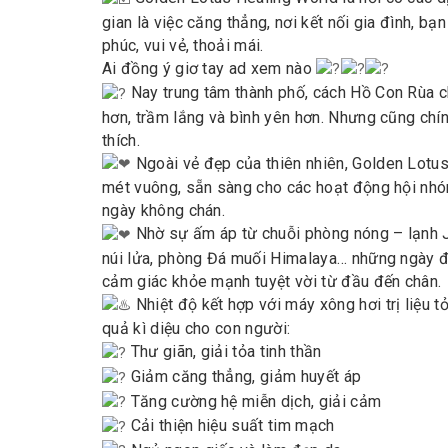
gian là việc căng thẳng, nơi kết nối gia đình, 
phúc, vui vẻ, thoải mái.
Ai đồng ý giơ tay ad xem nào
Nay trung tâm thành phố, cách Hồ Con Rùa ch
hơn, trầm lắng và bình yên hơn. Nhưng cũng chí
thích.
Ngoài vẻ đẹp của thiên nhiên, Golden Lotus
mét vuông, sẵn sàng cho các hoạt động hội nhó
ngày không chán.
Nhờ sự ấm áp từ chuỗi phòng nóng – lạnh J
núi lửa, phòng Đá muối Himalaya… những ngày đ
cảm giác khỏe mạnh tuyệt vời từ đầu đến chân.
Nhiệt độ kết hợp với máy xông hơi trị liệu t
quả kì diệu cho con người:
Thư giãn, giải tỏa tinh thần
Giảm căng thẳng, giảm huyết áp
Tăng cường hệ miễn dịch, giải cảm
Cải thiện hiệu suất tim mạch