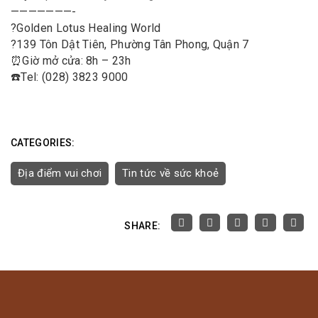
———————-
?
Golden Lotus Healing World
?
139 Tôn Dật Tiên, Phường Tân Phong, Quận 7
⏰
Giờ mở cửa: 8h – 23h
☎️
Tel: (028) 3823 9000
CATEGORIES:
Địa điểm vui chơi
Tin tức về sức khoẻ
SHARE: