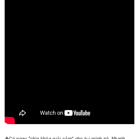
☘
Có ngay “chìa khóa giải cảm” cho tụi mình nè. Nhanh