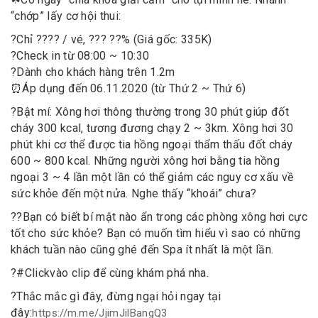
“chớp” lấy cơ hội thui:
?
Chỉ ???? / vé, ??? ??% (Giá gốc: 335K)
?
Check in từ 08:00 ~ 10:30
?
Dành cho khách hàng trên 1.2m
⏰
Áp dụng đến 06.11.2020 (từ Thứ 2 ~ Thứ 6)
?
Bật mí: Xông hơi thông thường trong 30 phút giúp đốt
cháy 300 kcal, tương đương chạy 2 ~ 3km. Xông hơi 30
phút khi cơ thể được tia hồng ngoại thẩm thấu đốt cháy
600 ~ 800 kcal. Những người xông hơi bằng tia hồng
ngoại 3 ~ 4 lần một lần có thể giảm các nguy cơ xấu về
sức khỏe đến một nửa. Nghe thấy “khoái” chưa?
?
?
Bạn có biết bí mật nào ẩn trong các phòng xông hơi cực
tốt cho sức khỏe? Bạn có muốn tìm hiểu vì sao có những
khách tuần nào cũng ghé đến Spa ít nhất là một lần.
?
#
Click
vào clip để cùng khám phá nha.
?
Thắc mắc gì đây, đừng ngại hỏi ngay tại
đây:
https://m.me/JjimJilBangQ3