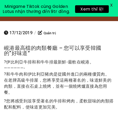
X
Minigame Tiktok cùng Golden
Xem thể lệ!
Lotus nhận thưởng đến 9tr đồng.
Toggle 
17/12/2019
/
Quản trị
峴港最高檔的肉類餐廳 – 您可以享受韓國
的“好味道”
?
伊比利亞牛排和和牛牛排最新鮮-最軟在峴港。
——————-
?
和牛牛肉和伊比利亞豬肉是從國外進口的兩種優質肉。
在老牌高級牛排屋，您將享受這兩種著名的，味道鮮美的
肉類，直接在石桌上燒烤，並有一個燒烤爐直接為您用
餐。
?
您將感受到並享受著名的牛排和烤肉，柔軟甜味的肉類搭
配和配料，使味道更加完美。