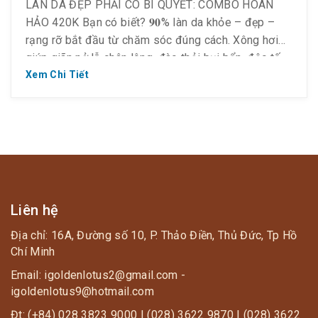
LÀN DA ĐẸP PHẢI CÓ BÍ QUYẾT: COMBO HOÀN
HẢO 420K Bạn có biết? 𝟗𝟎% làn da khỏe – đẹp –
rạng rỡ bắt đầu từ chăm sóc đúng cách. Xông hơi
giúp giãn nở lỗ chân lông, đào thải bụi bẩn, độc tố
ẩn sâu dưới da và bảo vệ tăng sức đề kháng […]
Xem Chi Tiết
Liên hệ
Địa chỉ: 16A, Đường số 10, P. Thảo Điền, Thủ Đức, Tp Hồ
Chí Minh
Email: igoldenlotus2@gmail.com -
igoldenlotus9@hotmail.com
Đt: (+84) 028 3823 9000 | (028) 3622 9870 | (028) 3622