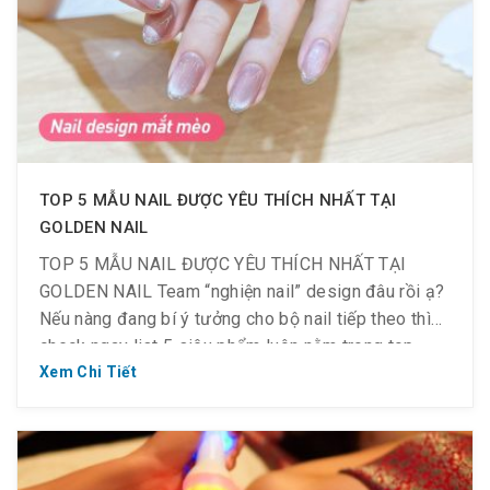
TOP 5 MẪU NAIL ĐƯỢC YÊU THÍCH NHẤT TẠI
GOLDEN NAIL
TOP 5 MẪU NAIL ĐƯỢC YÊU THÍCH NHẤT TẠI
GOLDEN NAIL Team “nghiện nail” design đâu rồi ạ?
Nếu nàng đang bí ý tưởng cho bộ nail tiếp theo thì
check ngay list 5 siêu phẩm luôn nằm trong top
“best-seller” tại Golden Nail nhé. HỜI NHẤT Ở ĐÂY:
Xem Chi Tiết
DESIGN XỊN GIÁ CHỈ NỬA TIỀN! […]