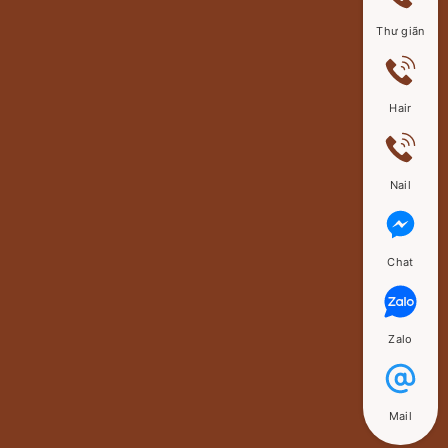
Thư giãn
Hair
Nail
Chat
Zalo
Mail