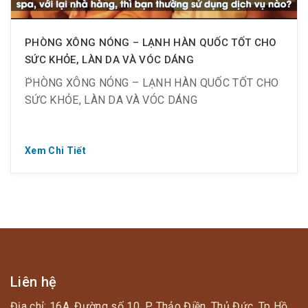
PHÒNG XÔNG NÓNG – LẠNH HÀN QUỐC TỐT CHO
SỨC KHỎE, LÀN DA VÀ VÓC DÁNG
PHÒNG XÔNG NÓNG – LẠNH HÀN QUỐC TỐT CHO
SỨC KHỎE, LÀN DA VÀ VÓC DÁNG
Xem Chi Tiết
? Mang văn hóa đặc trưng của Hàn Quốc về Việt
Nam
? Trải nghiệm ngay chuỗi các phòng xông nóng –
lạnh Hàn Quốc
? Giúp sống vui, sống khỏe, thư giãn, giải tỏa căng
Liên hệ
thẳng
Địa chỉ: 16A, Đường số 10, P. Thảo Điền, Thủ Đức, Tp Hồ