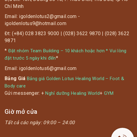
Chí Minh
? Giúp da đẹp, dáng xinh, tốt cho tim mạch, xương
khớp
Email: igoldenlotus2@gmail.com -
igoldenlotus9@hotmail.com
Đt: (+84) 028 3823 9000 | (028) 3622 9870 | (028) 3622
9871
*
Đặt nhóm Team Building – 10 khách hoặc hơn * Vui lòng
*
đặt trước 5 ngày khi đến
Email: igoldenlotus6@gmail.com
Bảng Giá
Bảng giá Golden Lotus Healing World – Foot &
Body care
Gửi messenger: +
+
Nghỉ dưỡng Healing World
GYM
Giờ mở cửa
Tất cả các ngày:
09:00 – 24:00