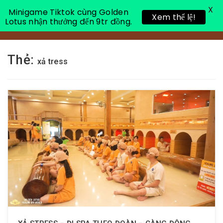
X
Minigame Tiktok cùng Golden
Xem thể lệ!
Lotus nhận thưởng đến 9tr đồng.
Toggle 
Thẻ:
xả tress