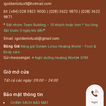
Himalaya, phòng Gỗ thông Hinoki… giúp làm da mịn
igoldenlotus9@hotmail.com
đẹp, tăng cường sức đề kháng, giảm căng thẳng,
Đt: (+84) 028 3823 9000 | (028) 3622 9870 | (028) 3622
mệt mỏi, đau nhức, cho giấc ngủ ngon hơn.
9871
*
Đặt nhóm Team Building – 10 khách hoặc hơn * Vui lòng
*
đặt trước 5 ngày khi đến
Email: igoldenlotus6@gmail.com
Bảng Giá
Bảng giá Golden Lotus Healing World – Foot &
Body care
Gửi messenger: +
+
Nghỉ dưỡng Healing World
GYM
Giờ mở cửa
Tất cả các ngày:
09:00 – 24:00
Bảo mật thông tin
CHÍNH SÁCH BẢO MẬT
Nghỉ