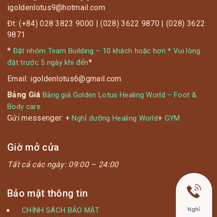
bang là phòng trong tiếng Hàn. Đây là hình thức tắm
igoldenlotus9@hotmail.com
xông hơi công cộng khá phổ biến với người dân xứ
Đt: (+84) 028 3823 9000 | (028) 3622 9870 | (028) 3622
kim chi và cả du khách nước ngoài.
9871
*
Đặt nhóm Team Building – 10 khách hoặc hơn * Vui lòng
*
đặt trước 5 ngày khi đến
Email: igoldenlotus6@gmail.com
Bảng Giá
Bảng giá Golden Lotus Healing World – Foot &
Body care
Gửi messenger: +
+
Nghỉ dưỡng Healing World
GYM
Giờ mở cửa
Tất cả các ngày:
09:00 – 24:00
Bảo mật thông tin
CHÍNH SÁCH BẢO MẬT
Nghỉ