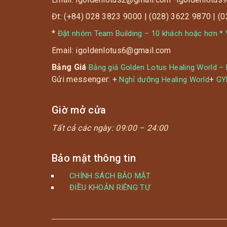
Đt: (+84) 028 3823 9000 | (028) 3622 9870 | (
*
Đặt nhóm Team Building – 10 khách hoặc hơn * V
? Với thực đơn đa dạng hơn 50 món ăn sẽ
Email: igoldenlotus6@gmail.com
là sự lựa chọn tuyệt vời vào cuối tuần dành
Bảng Giá
Bảng giá Golden Lotus Healing World –
cho gia đình bạn.
Gửi messenger: +
+
Nghỉ dưỡng Healing World
G
Giờ mở cửa
Tất cả các ngày:
09:00 – 24:00
Bảo mật thông tin
CHÍNH SÁCH BẢO MẬT
ĐIỀU KHOẢN RIÊNG TƯ