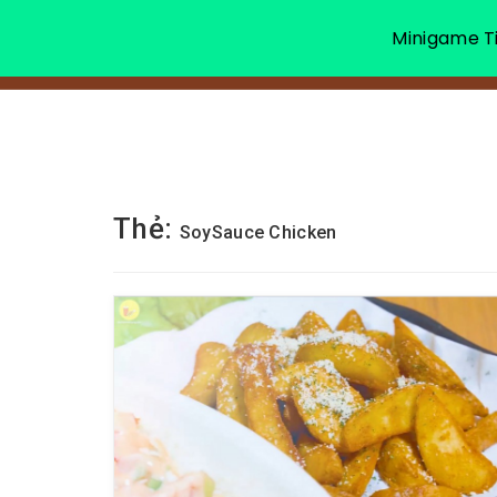
Minigame Ti
Thẻ:
SoySauce Chicken