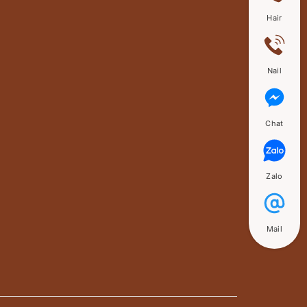
Hair
Nail
Chat
Zalo
Mail