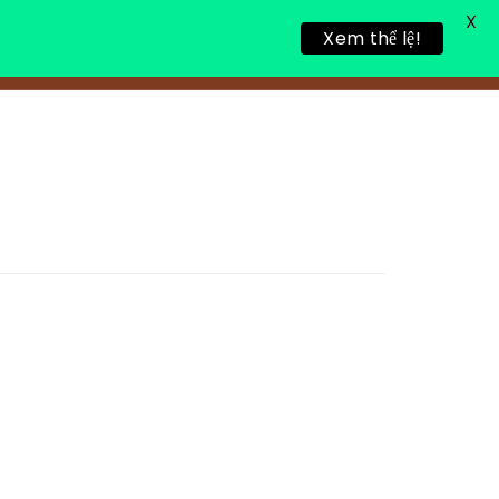
X
Xem thể lệ!
TIN TỨC
TUYỂN DỤNG
LIÊN HỆ