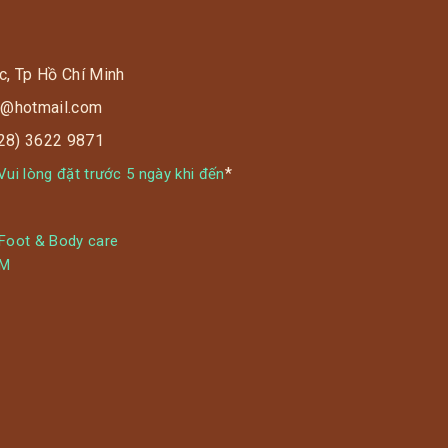
c, Tp Hồ Chí Minh
s9@hotmail.com
028) 3622 9871
*
ui lòng đặt trước 5 ngày khi đến
 Foot & Body care
YM