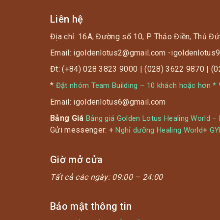
? Cho tất cả khách hàng trên 1.2m.
Liên hệ
Địa chỉ: 16A, Đường số 10, P. Thảo Điền, Thủ Đứ
❣️ Việt Nam chiến thắng => TẶNG 1
VOUCHER/ 1 NGƯỜI (1 voucher trị giá 335K
Email: igoldenlotus2@gmail.com -igoldenlotu
– Dành cho khách hàng trên 1.2m)
Đt: (+84) 028 3823 9000 | (028) 3622 9870 | (
*
Đặt nhóm Team Building – 10 khách hoặc hơn * V
Email: igoldenlotus6@gmail.com
Bảng Giá
Bảng giá Golden Lotus Healing World –
Gửi messenger: +
+
Nghỉ dưỡng Healing World
G
Giờ mở cửa
Tất cả các ngày:
09:00 – 24:00
Bảo mật thông tin