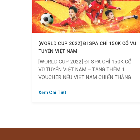
[WORLD CUP 2022] ĐI SPA CHỈ 150K CỔ VŨ
TUYỂN VIỆT NAM
[WORLD CUP 2022] ĐI SPA CHỈ 150K CỔ
VŨ TUYỂN VIỆT NAM – TẶNG THÊM 1
VOUCHER NẾU VIỆT NAM CHIẾN THẮNG
Xem Chi Tiết
? Off 55% chỉ còn 150K
⏰ Khi check-in sau 18h duy nhất ngày
19.11.2019