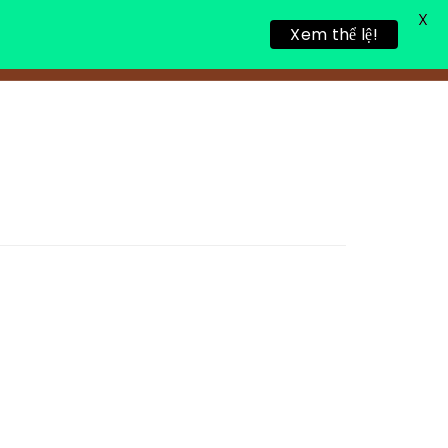
X
Xem thể lệ!
TIN TỨC
TUYỂN DỤNG
LIÊN HỆ