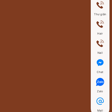
Thư giãn
Hair
Nail
Chat
Zalo
Mail