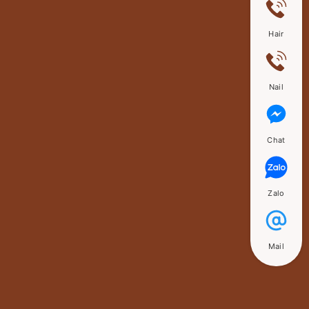
Hair
Nail
Chat
Zalo
Mail