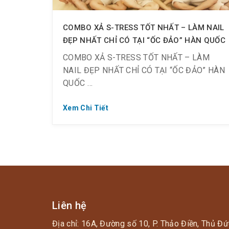
COMBO XẢ S-TRESS TỐT NHẤT – LÀM NAIL
ĐẸP NHẤT CHỈ CÓ TẠI “ỐC ĐẢO” HÀN QUỐC
COMBO XẢ S-TRESS TỐT NHẤT – LÀM
NAIL ĐẸP NHẤT CHỈ CÓ TẠI “ỐC ĐẢO” HÀN
QUỐC
Xem Chi Tiết
✅ Xông hơi Hàn Quốc khỏe khoắn, xả s-
tress chỉ 200K.
✅ Nail đẹp, hợp trendy giảm giá 50% trên
tổng menu.
Liên hệ
? Đến Golden Lotus Healing World và trải
Địa chỉ: 16A, Đường số 10, P. Thảo Điền, Thủ Đứ
nghiệm ngay nha!!!