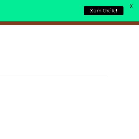
X
Xem thể lệ!
TIN TỨC
TUYỂN DỤNG
LIÊN HỆ