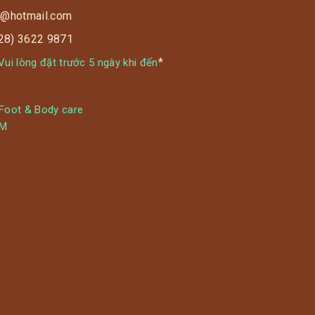
s9@hotmail.com
028) 3622 9871
*
ui lòng đặt trước 5 ngày khi đến
 Foot & Body care
YM