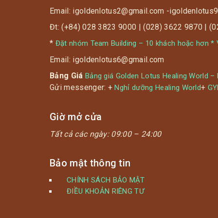
Email: igoldenlotus2@gmail.com -igoldenlotu
——————
Đt: (+84) 028 3823 9000 | (028) 3622 9870 | (
*
Đặt nhóm Team Building – 10 khách hoặc hơn * V
? 200K được sử dụng tổng các dịch vụ:
xông hơi Jjim Jil Bang + Live Karaoke +
Email: igoldenlotus6@gmail.com
Kpop Dance + Yoga + Cinema + Massage
Bảng Giá
Bảng giá Golden Lotus Healing World –
cá + Hồ ngâm chân + Bi-da + Khu võng –
Gửi messenger: +
+
Nghỉ dưỡng Healing World
G
giường bãi biển vui ơi là vui!!!
▪️ Tăng cường sức khỏe.
Giờ mở cửa
Tất cả các ngày:
09:00 – 24:00
Bảo mật thông tin
CHÍNH SÁCH BẢO MẬT
ĐIỀU KHOẢN RIÊNG TƯ