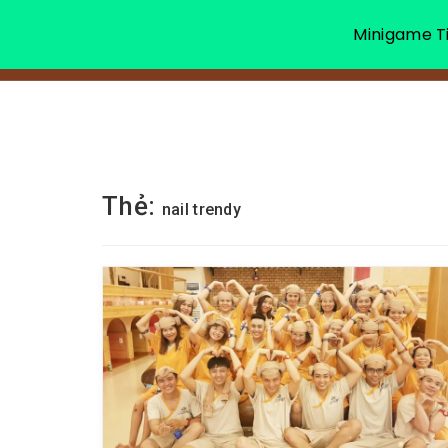
Minigame Ti
Thẻ:
nail trendy