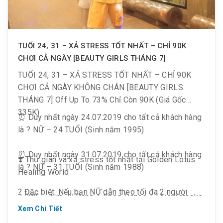
? Giúp da đẹp, dáng xinh, tốt cho tim mạch, xương
khớp
TUỔI 24, 31 – XẢ STRESS TỐT NHẤT – CHỈ 90K
CHƠI CẢ NGÀY [BEAUTY GIRLS THÁNG 7]
TUỔI 24, 31 – XẢ STRESS TỐT NHẤT – CHỈ 90K
CHƠI CẢ NGÀY KHÔNG CHÁN [BEAUTY GIRLS
THÁNG 7] Off Up To 73% Chỉ Còn 90K (Giá Gốc
335K)
⏰ Duy nhất ngày 24.07.2019 cho tất cả khách hàng
là ? NỮ – 24 TUỔI (Sinh năm 1995)
⏰ Duy nhất ngày 31.07.2019 cho tất cả khách hàng
❣️ Thư giãn và xả stress tốt nhất tại Golden Lotus
là ? NỮ – 31 TUỔI (Sinh năm 1988)
Healing World
? Đặc biệt: Nếu bạn NỮ dẫn theo tối đa 2 người
? 90K = Jjim Jil Bang + Kpop Dance + Live Karaoke
(không phân biệt giới tính, độ tuổi, cao trên 1.2m) thì
+ Yoga + Cinema + Board game + Bida + Hồ ngâm
Xem Chi Tiết
những người đi kèm sẽ được ưu đãi giá vé chỉ còn
chân nóng – lạnh + Massage cá