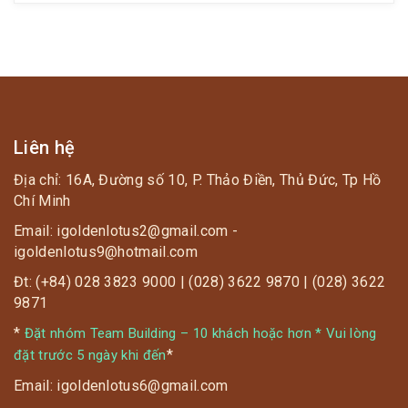
190K/ người.
Liên hệ
Địa chỉ: 16A, Đường số 10, P. Thảo Điền, Thủ Đức, Tp Hồ
Chí Minh
Email: igoldenlotus2@gmail.com -
igoldenlotus9@hotmail.com
Đt: (+84) 028 3823 9000 | (028) 3622 9870 | (028) 3622
9871
*
Đặt nhóm Team Building – 10 khách hoặc hơn * Vui lòng
*
đặt trước 5 ngày khi đến
Email: igoldenlotus6@gmail.com