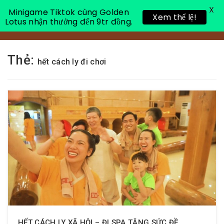
X
Minigame Tiktok cùng Golden
Xem thể lệ!
Lotus nhận thưởng đến 9tr đồng.
Toggle 
Thẻ:
hết cách ly đi chơi
HẾT CÁCH LY XÃ HỘI – ĐI SPA TĂNG SỨC ĐỀ