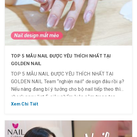
TOP 5 MẪU NAIL ĐƯỢC YÊU THÍCH NHẤT TẠI
GOLDEN NAIL
TOP 5 MẪU NAIL ĐƯỢC YÊU THÍCH NHẤT TẠI
GOLDEN NAIL Team “nghiện nail” design đâu rồi ạ?
Nếu nàng đang bí ý tưởng cho bộ nail tiếp theo thì
check ngay list 5 siêu phẩm luôn nằm trong top
“best-seller” tại Golden Nail nhé. HỜI NHẤT Ở ĐÂY:
Xem Chi Tiết
DESIGN XỊN GIÁ CHỈ NỬA TIỀN! […]