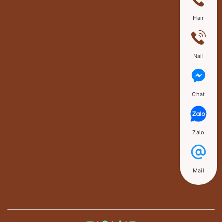
Hair
Nail
Chat
Zalo
Mail