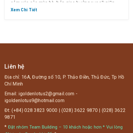
cảm xúc của mùa hè, bản giao hưởng rực rỡ giữa
màu sắc và hoa lá nhiệt đới. Giảm 𝟑𝟎% tất cả các
Xem Chi Tiết
dịch […]
Liên hệ
Địa chỉ: 16A, Đường số 10, P. Thảo Điền, Thủ Đức, Tp Hồ
Chí Minh
Email: igoldenlotus2@gmail.com -
igoldenlotus9@hotmail.com
Đt: (+84) 028 3823 9000 | (028) 3622 9870 | (028) 3622
9871
*
Đặt nhóm Team Building – 10 khách hoặc hơn * Vui lòng