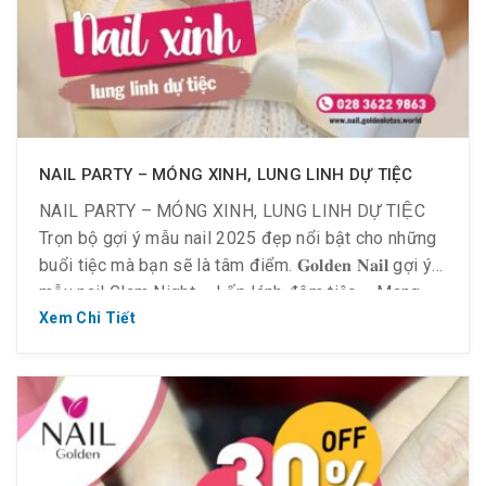
NAIL PARTY – MÓNG XINH, LUNG LINH DỰ TIỆC
NAIL PARTY – MÓNG XINH, LUNG LINH DỰ TIỆC
Trọn bộ gợi ý mẫu nail 2025 đẹp nổi bật cho những
buổi tiệc mà bạn sẽ là tâm điểm. 𝐆𝐨𝐥𝐝𝐞𝐧 𝐍𝐚𝐢𝐥 gợi ý
mẫu nail Glam Night – Lấp lánh đêm tiệc – Mang
đến vẻ đẹp sang trọng, cuốn hút với: Tone màu chủ
Xem Chi Tiết
[…]