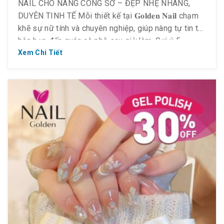
NAIL CHO NÀNG CÔNG SỞ – ĐẸP NHẸ NHÀNG,
DUYÊN TINH TẾ Mỗi thiết kế tại 𝐆𝐨𝐥𝐝𝐞𝐧 𝐍𝐚𝐢𝐥 chạm
khẽ sự nữ tính và chuyên nghiệp, giúp nàng tự tin từ
bàn họp đến quán cà phê sau giờ làm. Gợi ý 5
concept “cưng chiều” nàng công sở: Nude nhẹ –
Xem Chi Tiết
Sang xịn Tông […]