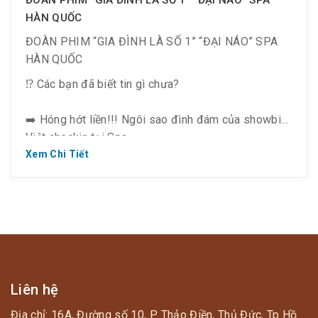
HÀN QUỐC
ĐOÀN PHIM “GIA ĐÌNH LÀ SỐ 1” “ĐẠI NÁO” SPA
HÀN QUỐC
⁉️ Các bạn đã biết tin gì chưa?
➡️ Hóng hớt liền!!! Ngôi sao đình đám của showbiz
Việt checkin tại Spa.
Xem Chi Tiết
➡️ Thúy Diễm – Mỹ Duyên – các diễn viên nổi tiếng.
➡️ Đi cùng là đoàn phim HTV và Điền Quân Media.
Liên hệ
Địa chỉ: 16A, Đường số 10, P. Thảo Điền, Thủ Đức, Tp Hồ