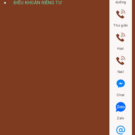
ĐIỀU KHOẢN RIÊNG TƯ
dưỡng
Thư giãn
Hair
Nail
Chat
Zalo