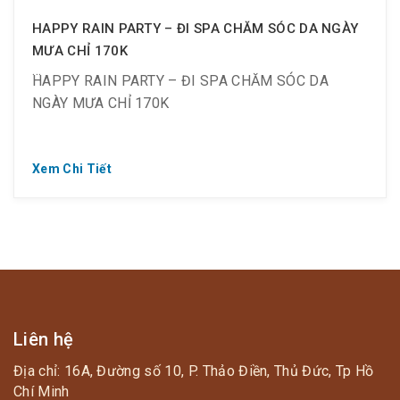
HAPPY RAIN PARTY – ĐI SPA CHĂM SÓC DA NGÀY
MƯA CHỈ 170K
HAPPY RAIN PARTY – ĐI SPA CHĂM SÓC DA
NGÀY MƯA CHỈ 170K
Xem Chi Tiết
? Off 49% Chỉ Còn 170K/ người (Giá gốc 335K)
? Áp dụng khi đi từ 3 bạn NỮ trở lên, NỮ trên 1.2m
? Check-in sau 17:00 vào các ngày từ 25 ~
28/09/2019
Liên hệ
? Được tặng thêm 1 voucher trị giá 335K
Địa chỉ: 16A, Đường số 10, P. Thảo Điền, Thủ Đức, Tp Hồ
Chí Minh