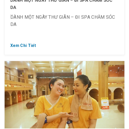
DÀNH MỘT NGÀY THƯ GIÃN – ĐI SPA CHĂM SÓC
DA
DÀNH MỘT NGÀY THƯ GIÃN – ĐI SPA CHĂM SÓC
DA
Xem Chi Tiết
? Mỗi ngày chúng ta đều phải chăm lo công việc
nhà.
? Và thế là chúng ta đã quên chăm sóc bản thân
mình.
❣️ Sắp đến ngày 20/10 rồi các nàng ơi, mình dành
thời gian đi thư giãn, chăm sóc da, yêu chiều bản
thân nha! Người đàn ông yêu bạn cũng đừng quên
làm điều này vì bạn nhé!