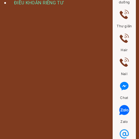
ĐIỀU KHOẢN RIÊNG TƯ
dưỡng
Thư giãn
Hair
Nail
Chat
Zalo