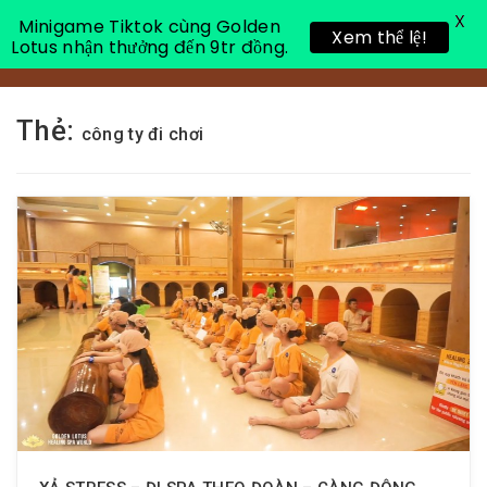
X
Minigame Tiktok cùng Golden
Xem thể lệ!
Lotus nhận thưởng đến 9tr đồng.
Toggle 
Thẻ:
công ty đi chơi