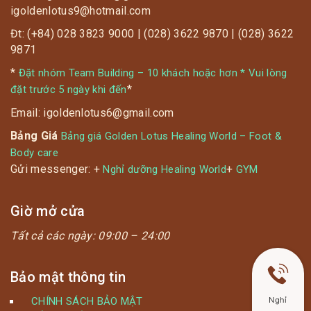
Himalaya, phòng Gỗ thông Hinoki… giúp làm da mịn
igoldenlotus9@hotmail.com
đẹp, tăng cường sức đề kháng, giảm căng thẳng,
Đt: (+84) 028 3823 9000 | (028) 3622 9870 | (028) 3622
mệt mỏi, đau nhức, cho giấc ngủ ngon hơn.
9871
*
Đặt nhóm Team Building – 10 khách hoặc hơn * Vui lòng
*
đặt trước 5 ngày khi đến
Email: igoldenlotus6@gmail.com
Bảng Giá
Bảng giá Golden Lotus Healing World – Foot &
Body care
Gửi messenger: +
+
Nghỉ dưỡng Healing World
GYM
Giờ mở cửa
Tất cả các ngày:
09:00 – 24:00
Bảo mật thông tin
CHÍNH SÁCH BẢO MẬT
Nghỉ