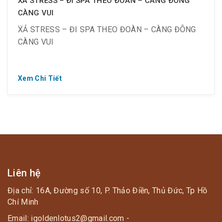
XẢ STRESS – ĐI SPA THEO ĐOÀN – CÀNG ĐÔNG
CÀNG VUI
XẢ STRESS – ĐI SPA THEO ĐOÀN – CÀNG ĐÔNG
CÀNG VUI
Xem Chi Tiết
? Với 1001 cách thư giãn, xả s-tress, vui chơi, góc
chụp hình đẹp.
? Cho cả đoàn tận hưởng một ngày vui nhất và chụp
ảnh nhóm đẹp nhất.
Liên hệ
Địa chỉ: 16A, Đường số 10, P. Thảo Điền, Thủ Đức, Tp Hồ
? Tận hưởng 50 sắc thái tại Spa, với chuỗi các
Chí Minh
phòng xông hơi nóng – lạnh Hàn Quốc: phòng Bùn
khoáng thuốc Bắc, phòng Đá núi lửa, phòng Đá muối
Email: igoldenlotus2@gmail.com -