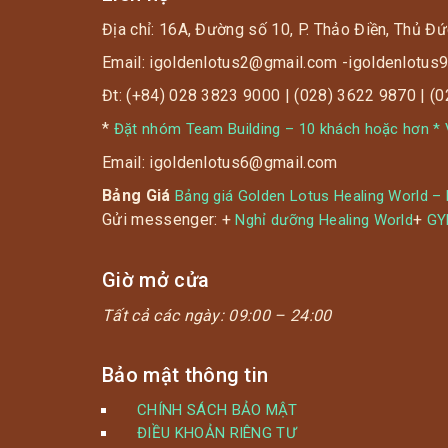
Địa chỉ: 16A, Đường số 10, P. Thảo Điền, Thủ Đứ
? Dưới đây là 4 phương pháp chăm sóc sức
khỏe tốt nhất dành cho bạn.
Email: igoldenlotus2@gmail.com -igoldenlotu
Đt: (+84) 028 3823 9000 | (028) 3622 9870 | (
*
Đặt nhóm Team Building – 10 khách hoặc hơn * V
Email: igoldenlotus6@gmail.com
Bảng Giá
Bảng giá Golden Lotus Healing World –
Gửi messenger: +
+
Nghỉ dưỡng Healing World
G
Giờ mở cửa
Tất cả các ngày:
09:00 – 24:00
Bảo mật thông tin
CHÍNH SÁCH BẢO MẬT
ĐIỀU KHOẢN RIÊNG TƯ