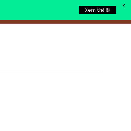
X
Xem thể lệ!
TIN TỨC
TUYỂN DỤNG
LIÊN HỆ