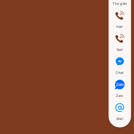
Thư giãn
Hair
Nail
Chat
Zalo
Mail