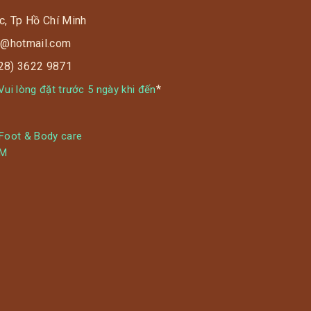
c, Tp Hồ Chí Minh
s9@hotmail.com
028) 3622 9871
*
ui lòng đặt trước 5 ngày khi đến
 Foot & Body care
YM