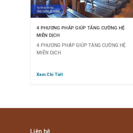
4 PHƯƠNG PHÁP GIÚP TĂNG CƯỜNG HỆ
MIỄN DỊCH
4 PHƯƠNG PHÁP GIÚP TĂNG CƯỜNG HỆ
MIỄN DỊCH
Xem Chi Tiết
? Muốn khỏe mạnh => Cơ thể cần được tăng
hệ miễn dịch
? Nhằm chống lại sự xâm nhập của vi
khuẩn, vi rút gây bệnh
Liên hệ