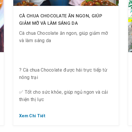
CÀ CHUA CHOCOLATE ĂN NGON, GIÚP
GIẢM MỠ VÀ LÀM SÁNG DA
Cà chua Chocolate ăn ngon, giúp giảm mỡ
và làm sáng da
? Cà chua Chocolate được hái trực tiếp từ
nông trại
✅ Tốt cho sức khỏe, giúp ngủ ngon và cải
thiện thị lực
? Thường dùng để ăn sống cùng salad hoặc
Xem Chi Tiết
ăn thay thế trái cây