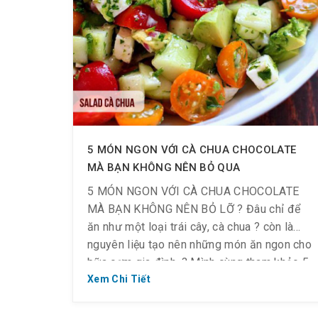
5 MÓN NGON VỚI CÀ CHUA CHOCOLATE
MÀ BẠN KHÔNG NÊN BỎ QUA
5 MÓN NGON VỚI CÀ CHUA CHOCOLATE
MÀ BẠN KHÔNG NÊN BỎ LỠ ? Đâu chỉ để
ăn như một loại trái cây, cà chua ? còn là
nguyên liệu tạo nên những món ăn ngon cho
bữa cơm gia đình. ? Mình cùng tham khảo 5
món ngon khi chế biến với cà chua […]
Xem Chi Tiết