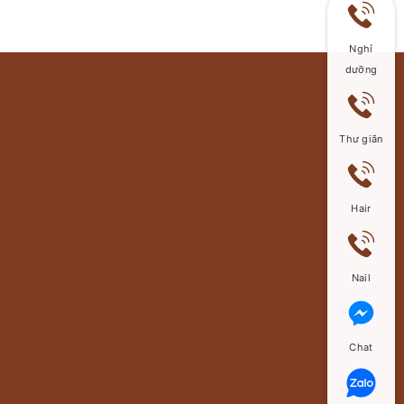
? Vừa là món ăn nhẹ, vừa là thực phẩm ăn
Nghỉ
kiêng tốt nhất
dưỡng
️? Chỉ 35K/ 300 gram (mua ăn tại chỗ)
Thư giãn
️? Chỉ 90K/ 1kg (mua mang về)
Hair
? Cà chua Chocolate tươi rói, được thu hái
trực tiếp từ nông trại và trải qua quá trình
Nail
bảo quản kỹ lưỡng, tốt cho sức khỏe:
Chat