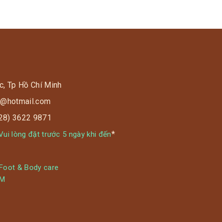
️? Chỉ 90K/ 1kg khi mua mang về và
delivery!
? Xem
menu: http://mrbbq.goldenlotusspa.vn
c, Tp Hồ Chí Minh
s9@hotmail.com
028) 3622 9871
*
ui lòng đặt trước 5 ngày khi đến
 Foot & Body care
YM