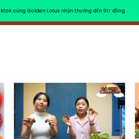
ktok cùng Golden Lotus nhận thưởng đến 9tr đồng.
VỀ CHÚNG TÔI
NGHỈ DƯỠNG THƯ GIÃN