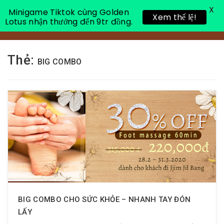
X
Minigame Tiktok cùng Golden
Xem thể lệ!
Lotus nhận thưởng đến 9tr đồng.
Toggle 
Thẻ:
BIG COMBO
BIG COMBO CHO SỨC KHỎE – NHANH TAY ĐÓN
LẤY