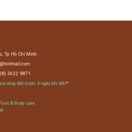
c, Tp Hồ Chí Minh
s9@hotmail.com
028) 3622 9871
*
ui lòng đặt trước 5 ngày khi đến
 Foot & Body care
YM