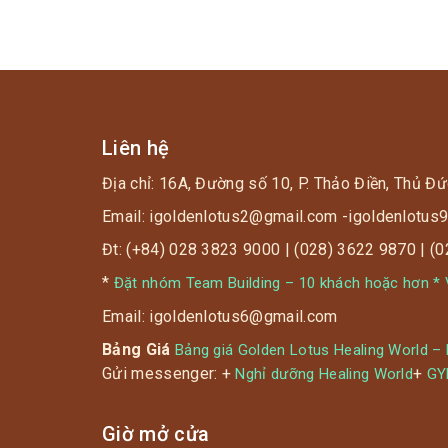
Massage cá
cao trên 1.2m) thì những người đi kèm sẽ
được ưu đãi giá vé chỉ còn 190K/ người.
Liên hệ
Địa chỉ: 16A, Đường số 10, P. Thảo Điền, Thủ Đứ
Email: igoldenlotus2@gmail.com -igoldenlotu
Đt: (+84) 028 3823 9000 | (028) 3622 9870 | (
*
Đặt nhóm Team Building – 10 khách hoặc hơn * V
Email: igoldenlotus6@gmail.com
Bảng Giá
Bảng giá Golden Lotus Healing World –
Gửi messenger: +
+
Nghỉ dưỡng Healing World
G
Giờ mở cửa