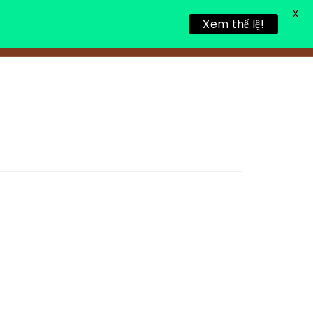
X
Xem thể lệ!
TIN TỨC
TUYỂN DỤNG
LIÊN HỆ