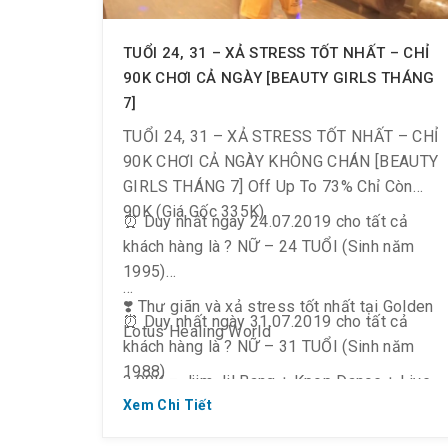
TUỔI 24, 31 – XẢ STRESS TỐT NHẤT – CHỈ
90K CHƠI CẢ NGÀY [BEAUTY GIRLS THÁNG
7]
TUỔI 24, 31 – XẢ STRESS TỐT NHẤT – CHỈ
90K CHƠI CẢ NGÀY KHÔNG CHÁN [BEAUTY
GIRLS THÁNG 7] Off Up To 73% Chỉ Còn
90K (Giá Gốc 335K)
⏰ Duy nhất ngày 24.07.2019 cho tất cả
khách hàng là ? NỮ – 24 TUỔI (Sinh năm
1995)
❣️ Thư giãn và xả stress tốt nhất tại Golden
⏰ Duy nhất ngày 31.07.2019 cho tất cả
Lotus Healing World
khách hàng là ? NỮ – 31 TUỔI (Sinh năm
1988)
? 90K = Jjim Jil Bang + Kpop Dance + Live
Karaoke + Yoga + Cinema + Board game +
Xem Chi Tiết
? Đặc biệt: Nếu bạn NỮ dẫn theo tối đa 2
Bida + Hồ ngâm chân nóng – lạnh +
người (không phân biệt giới tính, độ tuổi,