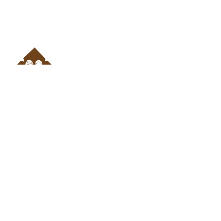
Jjim Jil Bang
“Jjim Jil” means sauna, “Bang” means room, a Korean
style of sauna.
See more…