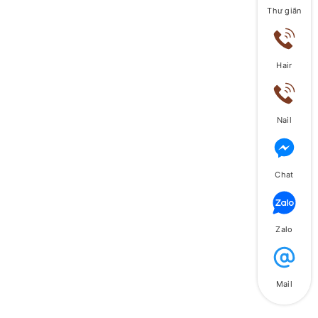
Thư giãn
Hair
Nail
Chat
Zalo
Mail