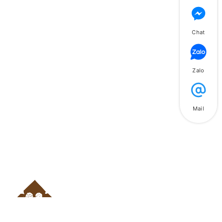
Chat
Zalo
Mail
찜질방