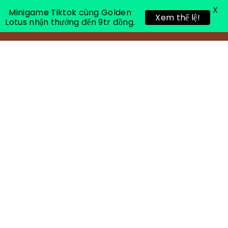
X
Minigame Tiktok cùng Golden
Xem thể lệ!
Lotus nhận thưởng đến 9tr đồng.
Toggle 