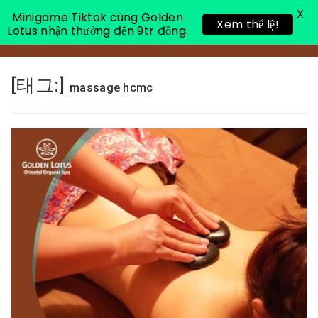
X
Minigame Tiktok cùng Golden
Xem thể lệ!
Lotus nhận thưởng đến 9tr đồng.
Toggle 
[태그:]
massage hcmc