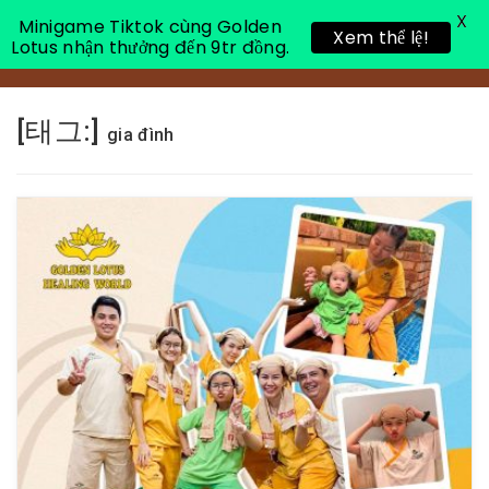
X
Minigame Tiktok cùng Golden
Xem thể lệ!
Lotus nhận thưởng đến 9tr đồng.
Toggle 
[태그:]
gia đình