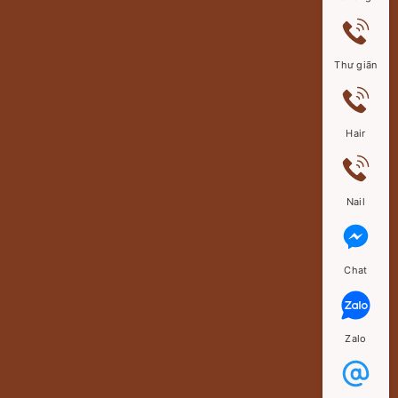
Thư giãn
Hair
Nail
Chat
Zalo