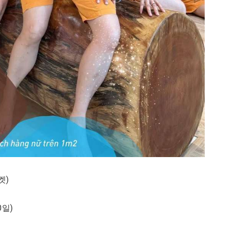
켓)
0일)