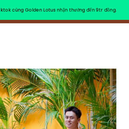
ktok cùng Golden Lotus nhận thưởng đến 9tr đồng.
소개
힐