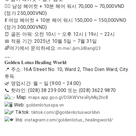
🧍‍♂️ 남성 헤어컷 + 10분 헤어 워시 70,000 ~ 70,000VND
(정가 250,000VND)
💃 여성 헤어컷 + 10분 헤어 워시 150,000 ~ 150,000VND
(정가 300,000VND)
⏰ 골든 아워: 오전 10시 – 오후 12시 | 19시 – 22시
📅 적용 기간: 2025년 10월 5일 – 7월 31일
🌈여기에서 문의하세요:
m.me/JjimJilBangQ3
__
𝐆𝐨𝐥𝐝𝐞𝐧 𝐋𝐨𝐭𝐮𝐬 𝐇𝐞𝐚𝐥𝐢𝐧𝐠 𝐖𝐨𝐫𝐥𝐝
📍 주소: 16A Street No. 10, Ward 2, Thao Dien Ward, City.
투득
🌿 영업시간: 월 – 일 (9:00 – 24:00)
📞 핫라인: (028) 38 239 000 또는 (028) 3622 9870
Map:
maps.app.goo.gl/DSKWVtexRyMkj2hc8
Web:
goldenlotusspa.vn
Tiktok:
tiktok.com/@goldenlotusworldvn
Ins:
instagram.com/goldenlotus_healingworld/