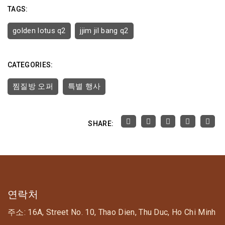
TAGS:
golden lotus q2
jjim jil bang q2
CATEGORIES:
찜질방 오퍼
특별 행사
SHARE:
연락처
주소: 16A, Street No. 10, Thao Dien, Thu Duc, Ho Chi Minh