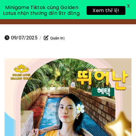
X
Minigame Tiktok cùng Golden
Xem thể lệ!
Lotus nhận thưởng đến 9tr đồng.
Toggle 
09/07/2025
/
Quản trị