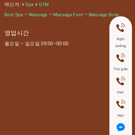
메신저: +
+
Spa
GYM
–
–
–
Best Spa
Massage
Massage Foot
Massage Body
영업시간
Nghỉ
월요일 – 일요일 09:00–00:00
dưỡng
Thư giãn
Hair
Nail