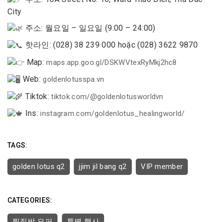
City
주소: 월요일 – 일요일 (9:00 – 24:00)
핫라인: (028) 38 239 000 hoặc (028) 3622 9870
Map:
maps.app.goo.gl/DSKWVtexRyMkj2hc8
Web:
goldenlotusspa.vn
Tiktok:
tiktok.com/@goldenlotusworldvn
Ins:
instagram.com/goldenlotus_healingworld/
TAGS:
golden lotus q2
jjim jil bang q2
VIP member
CATEGORIES:
찜질방 오퍼
특별 행사