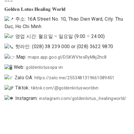
𝐆𝐨𝐥𝐝𝐞𝐧 𝐋𝐨𝐭𝐮𝐬 𝐇𝐞𝐚𝐥𝐢𝐧𝐠 𝐖𝐨𝐫𝐥𝐝
주소: 16A Street No. 10, Thao Dien Ward, City. Thu
Duc, Ho Chi Minh
영업 시간: 월요일 – 일요일 (9:00 – 24:00)
핫라인: (028) 38 239 000 or (028) 3622 9870
Map:
maps.app.goo.gl/DSKWVtexRyMkj2hc8
Web:
goldenlotusspa.vn
Zalo OA:
https://zalo.me/2553481319661089451
Tiktok:
tiktok.com/@goldenlotusworldvn
Instagram:
instagram.com/goldenlotus_healingworld/