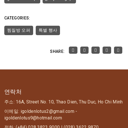
CATEGORIES:
찜질방 오퍼
특별 행사
SHARE:
연락처
주소: 16A, Street No. 10, Thao Dien, Thu Duc, Ho Chi Minh
이메일: igoldenlotus2@gmail.com -
igoldenlotus9@hotmail.com
전화: (+84) 028 3823 9000 | (028) 3622 9870