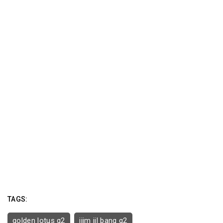
TAGS:
golden lotus q2
jjim jil bang q2