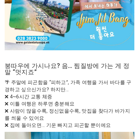
붕따우에 가시나요? 음… 찜질방에 가는 게 정
말 “멋지죠”
🌴 주말에 피곤함을 “피하고”, 가족 여행을 가서 바다를 구
경하고 싶으신가요? 하지만…
❌ 4~6시간 교통 체증
❌ 이틀 여행은 하루면 충분해요
❌ 사람이 많을수록, 정신없을수록, 맛집을 찾다가 바가지
를 씌울 수 있어요
❌ 집에 돌아오면… 기운 빠지고 피곤할 뿐이에요