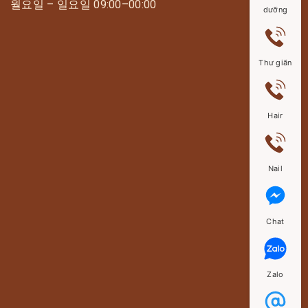
월요일 – 일요일 09:00–00:00
dưỡng
Thư giãn
Hair
Nail
Chat
Zalo