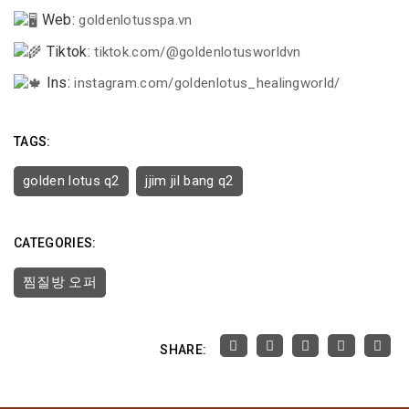
Web:
goldenlotusspa.vn
Tiktok:
tiktok.com/@goldenlotusworldvn
Ins:
instagram.com/goldenlotus_healingworld/
TAGS:
golden lotus q2
jjim jil bang q2
CATEGORIES:
찜질방 오퍼
SHARE: