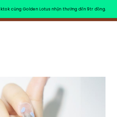
ktok cùng Golden Lotus nhận thưởng đến 9tr đồng.
소개
힐