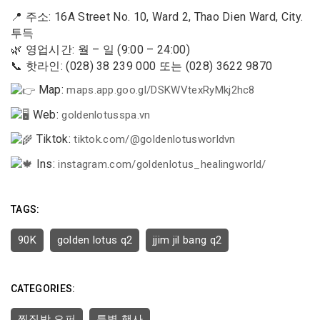
📍 주소: 16A Street No. 10, Ward 2, Thao Dien Ward, City.
투득
🌿 영업시간: 월 – 일 (9:00 – 24:00)
📞 핫라인: (028) 38 239 000 또는 (028) 3622 9870
Map:
maps.app.goo.gl/DSKWVtexRyMkj2hc8
Web:
goldenlotusspa.vn
Tiktok:
tiktok.com/@goldenlotusworldvn
Ins:
instagram.com/goldenlotus_healingworld/
TAGS:
90K
golden lotus q2
jjim jil bang q2
CATEGORIES:
찜질방 오퍼
특별 행사