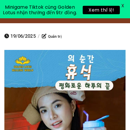
X
Minigame Tiktok cùng Golden
Xem thể lệ!
Lotus nhận thưởng đến 9tr đồng.
Toggle 
19/06/2025
/
Quản trị