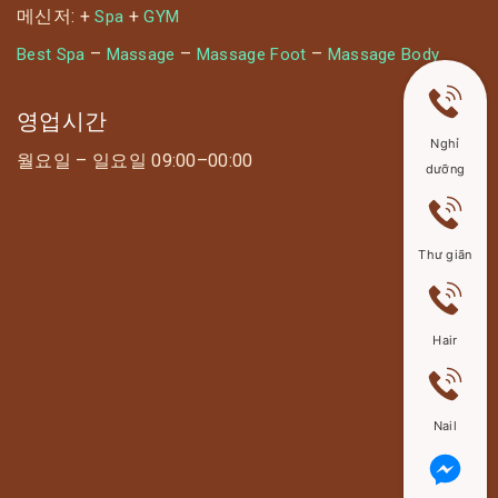
메신저: +
+
Spa
GYM
–
–
–
Best Spa
Massage
Massage Foot
Massage Body
영업시간
Nghỉ
월요일 – 일요일 09:00–00:00
dưỡng
Thư giãn
Hair
Nail