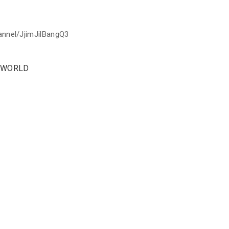
nnel/JjimJilBangQ3
G WORLD