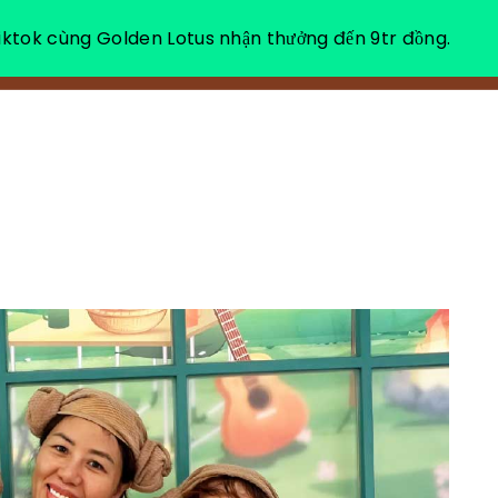
ktok cùng Golden Lotus nhận thưởng đến 9tr đồng.
소개
힐