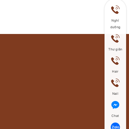
Nghỉ
dưỡng
Thư giãn
Hair
Nail
Chat