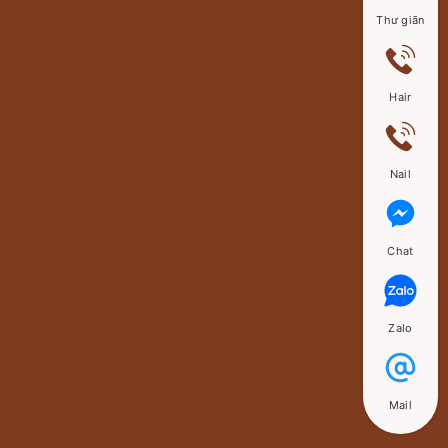
Thư giãn
Hair
Nail
Chat
Zalo
Mail