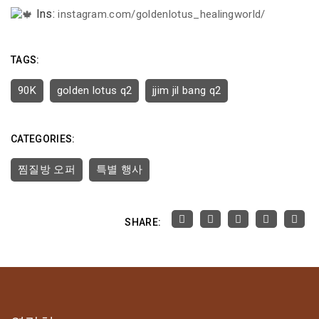
Ins:
instagram.com/goldenlotus_healingworld/
TAGS:
90K
golden lotus q2
jjim jil bang q2
CATEGORIES:
찜질방 오퍼
특별 행사
SHARE: