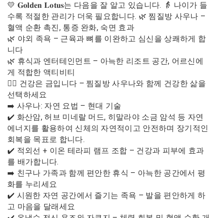
💛 𝐆𝐨𝐥𝐝𝐞𝐧 𝐋𝐨𝐭𝐮𝐬는 다음을 잘 알고 있습니다. 👵 나이가 들
수록 적절한 관리가 더욱 필요합니다. 🌿 찜질방 사우나 –
혈액 순환 촉진, 통증 완화, 숙면 효과
🌿 야외 족욕 – 근육과 뼈를 이완하고 심신을 상쾌하게 합
니다
🌿 휴식과 엔터테인먼트 – 아늑한 리조트 공간, 어르신에
게 적합한 액티비티
🧖‍♂️ 건강은 금입니다 – 찜질방 사우나와 함께 건강한 삶을
선택하세요
➡️ 사우나: 자연 요법 – 현대 기술
✔️ 화산암, 허브 미네랄 머드, 히말라야 소금 암석 등 자연
에너지를 활용하여 신체의 자연적이고 안전하며 장기적인
회복을 목표로 합니다.
✔️ 적외선 + 이온 테라피 램프 조합 – 건강과 피부에 효과
를 배가합니다.
➡️ 친구나 가족과 함께 편안한 휴식 – 아늑한 공간에서 평
화를 누리세요
✔️ 시원한 자연 공간에서 즐기는 족욕 – 발을 편안하게 하
고 마음을 달래세요
✔️ 온냉수 전신 욕조와 자쿠지 – 체력 회복 및 혈액 순환 개