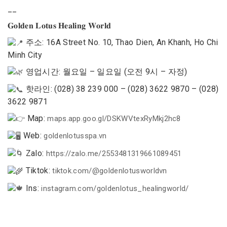
__
𝐆𝐨𝐥𝐝𝐞𝐧 𝐋𝐨𝐭𝐮𝐬 𝐇𝐞𝐚𝐥𝐢𝐧𝐠 𝐖𝐨𝐫𝐥𝐝
주소: 16A Street No. 10, Thao Dien, An Khanh, Ho Chi
Minh City
영업시간: 월요일 – 일요일 (오전 9시 – 자정)
핫라인: (028) 38 239 000 – (028) 3622 9870 – (028)
3622 9871
Map:
maps.app.goo.gl/DSKWVtexRyMkj2hc8
Web:
goldenlotusspa.vn
Zalo:
https://zalo.me/2553481319661089451
Tiktok:
tiktok.com/@goldenlotusworldvn
Ins:
instagram.com/goldenlotus_healingworld/