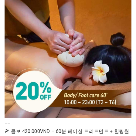
__
🌸 콤보 420,000VND – 60분 페이셜 트리트먼트 + 힐링월