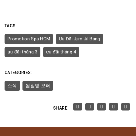
TAGS:
Promotion Spa HCM
Ưu Đãi Jjim Jil Bang
ưu đãi tháng 3
ưu đãi tháng 4
CATEGORIES:
소식
찜질방 오퍼
SHARE: