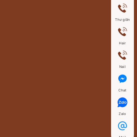
Thư giãn
Hair
Nail
Chat
Zalo