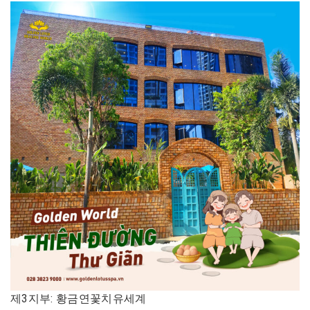
제3지부: 황금연꽃치유세계