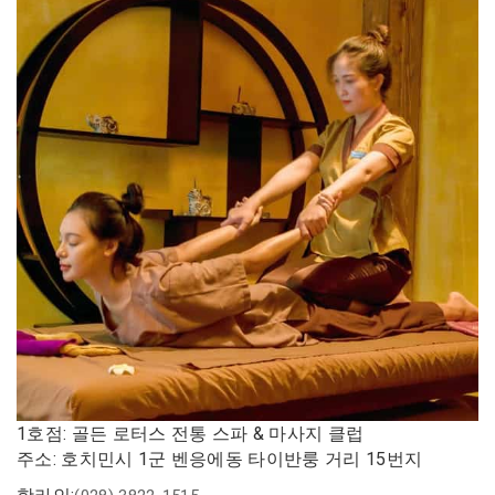
1호점: 골든 로터스 전통 스파 & 마사지 클럽
주소: 호치민시 1군 벤응에동 타이반룽 거리 15번지