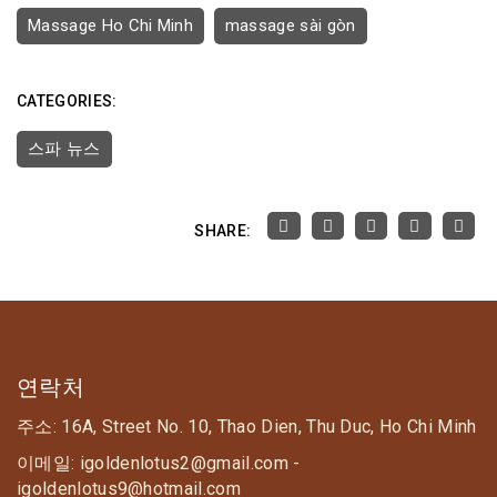
Massage Ho Chi Minh
massage sài gòn
CATEGORIES:
스파 뉴스
SHARE:
연락처
주소: 16A, Street No. 10, Thao Dien, Thu Duc, Ho Chi Minh
이메일: igoldenlotus2@gmail.com -
igoldenlotus9@hotmail.com