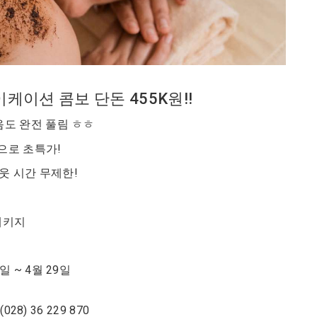
케이션 콤보 단돈 455K원!!
마음도 완전 풀림 ㅎㅎ
인으로 초특가!
웃 시간 무제한!
패키지
일 ~ 4월 29일
028) 36 229 870