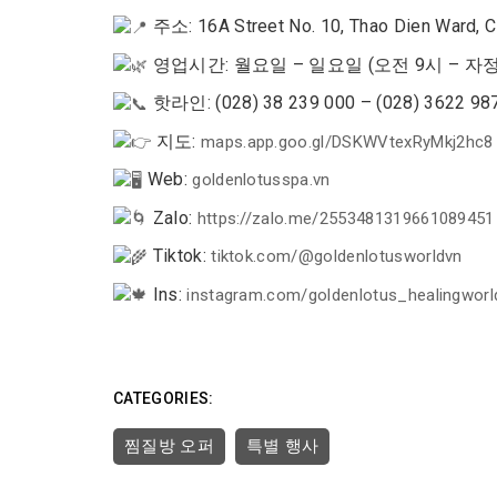
주소: 16A Street No. 10, Thao Dien Ward, Ci
영업시간: 월요일 – 일요일 (오전 9시 – 자정
핫라인: (028) 38 239 000 – (028) 3622 987
지도:
maps.app.goo.gl/DSKWVtexRyMkj2hc8
Web:
goldenlotusspa.vn
Zalo:
https://zalo.me/2553481319661089451
Tiktok:
tiktok.com/@goldenlotusworldvn
Ins:
instagram.com/goldenlotus_healingworl
CATEGORIES:
찜질방 오퍼
특별 행사