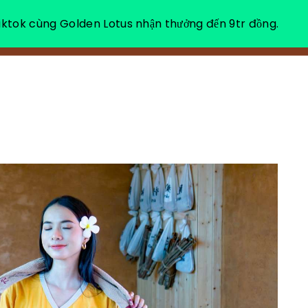
ktok cùng Golden Lotus nhận thưởng đến 9tr đồng.
소개
힐