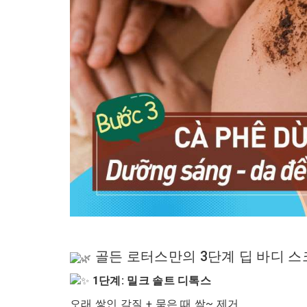
골든 로터스만의 3단계 딥 바디 스
1단계: 밀크 솔트 디톡스
오래 쌓인 각질 + 묵은 때 싹~ 제거