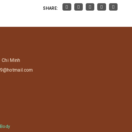
SHARE:
o Chi Minh
s9@hotmail.com
 Body