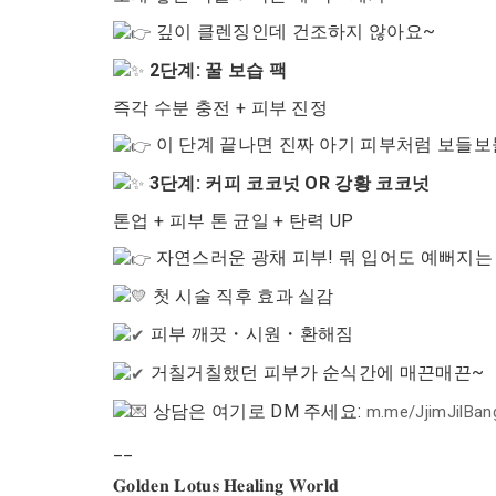
깊이 클렌징인데 건조하지 않아요~
2단계: 꿀 보습 팩
즉각 수분 충전 + 피부 진정
이 단계 끝나면 진짜 아기 피부처럼 보들보
3단계: 커피 코코넛 OR 강황 코코넛
톤업 + 피부 톤 균일 + 탄력 UP
자연스러운 광채 피부! 뭐 입어도 예뻐지는
첫 시술 직후 효과 실감
피부 깨끗・시원・환해짐
거칠거칠했던 피부가 순식간에 매끈매끈~
상담은 여기로 DM 주세요:
m.me/JjimJilBa
__
𝐆𝐨𝐥𝐝𝐞𝐧 𝐋𝐨𝐭𝐮𝐬 𝐇𝐞𝐚𝐥𝐢𝐧𝐠 𝐖𝐨𝐫𝐥𝐝