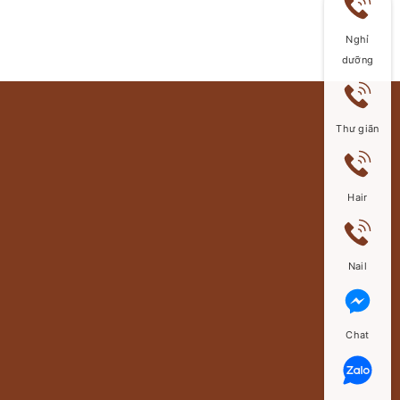
Nghỉ
dưỡng
Thư giãn
Hair
Nail
Chat