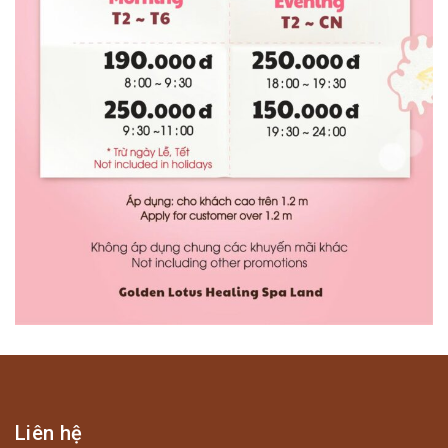
Liên hệ