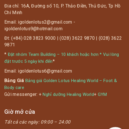
Địa chỉ: 16A, Đường số 10, P. Thảo Điền, Thủ Đức, Tp Hồ
Chí Minh
Email: igoldenlotus2@gmail.com -
igoldenlotus9@hotmail.com
Đt: (+84) 028 3823 9000 | (028) 3622 9870 | (028) 3622
9871
*
Đặt nhóm Team Building – 10 khách hoặc hơn * Vui lòng
*
đặt trước 5 ngày khi đến
Email: igoldenlotus6@gmail.com
Bảng Giá
Bảng giá Golden Lotus Healing World – Foot &
Body care
Gửi messenger: +
+
Nghỉ dưỡng Healing World
GYM
Giờ mở cửa
Tất cả các ngày:
09:00 – 24:00