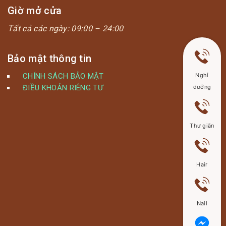
Giờ mở cửa
Tất cả các ngày:
09:00 – 24:00
Bảo mật thông tin
CHÍNH SÁCH BẢO MẬT
Nghỉ
ĐIỀU KHOẢN RIÊNG TƯ
dưỡng
Thư giãn
Hair
Nail