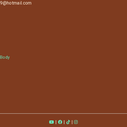
s9@hotmail.com
 Body
|
|
|