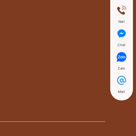
Nail
Chat
Zalo
Mail