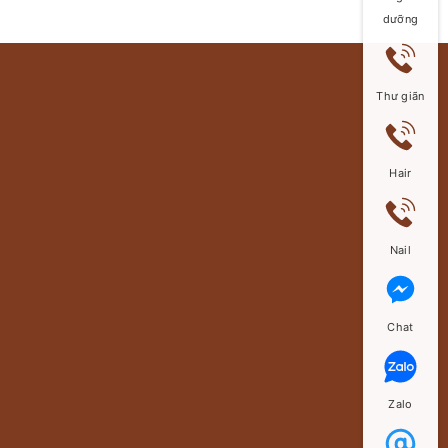
dưỡng
Thư giãn
Hair
Nail
Chat
Zalo