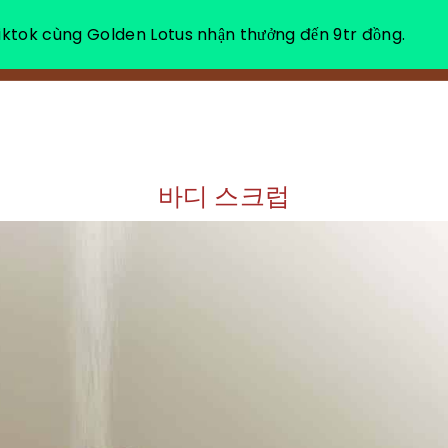
ktok cùng Golden Lotus nhận thưởng đến 9tr đồng.
소개
힐
바디 스크럽